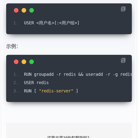
USER 
<
用户名
>
[:
<
用户组
>
]
示例：
RUN groupadd 
-
r redis 
&&
 useradd 
-
r 
-
g redis r
USER redis
RUN 
[
"redis-server"
]
这篇文章对你有帮助吗？