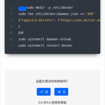
sudo 
mkdir
-
p 
/
etc
/
docker
sudo 
tee
/
etc
/
docker
/
daemon
.
json 
<<-
'EOF'
{
"registry-mirrors"
:
[
"https://xxx.mirror.aliy
}
EOF
sudo systemctl daemon
-
reload
sudo systemctl restart docker
这篇文章对你有帮助吗？
是
否
0
人中
0
人觉得有帮助