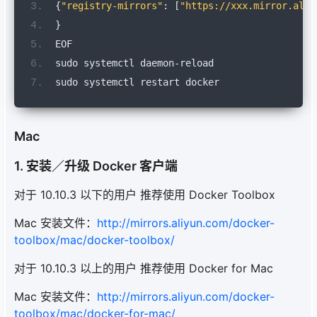
{
"registry-mirrors"
:
[
"https://xxx.mirror.aliy
}
EOF
sudo systemctl daemon
-
reload
sudo systemctl restart docker
Mac
1. 安装／升级 Docker 客户端
对于 10.10.3 以下的用户 推荐使用 Docker Toolbox
Mac 安装文件：
http://mirrors.aliyun.com/docker-
toolbox/mac/docker-toolbox/
对于 10.10.3 以上的用户 推荐使用 Docker for Mac
Mac 安装文件：
http://mirrors.aliyun.com/docker-
toolbox/mac/docker-for-mac/