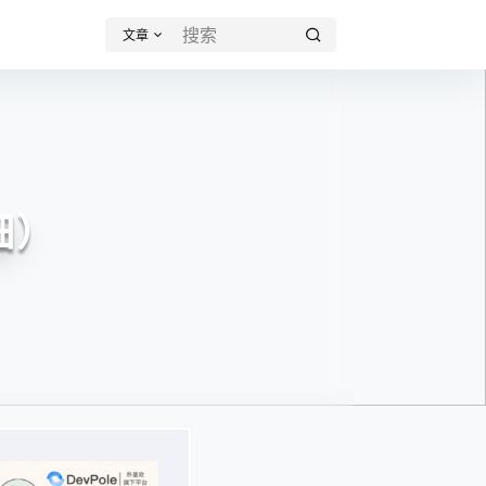
文章
细）