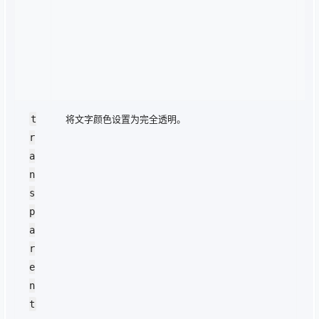
, 
0
5
; 
}
t
将文字颜色设置为完全透明。
.
r
r
a
n
n
p
s
r
p
n
a
-
r
t
e
xt
n
{ 
t
c