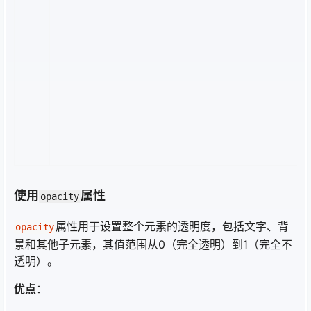
l
r:
t
a
s
a
e
t;
}
使用
属性
opacity
属性用于设置整个元素的透明度，包括文字、背
opacity
景和其他子元素，其值范围从0（完全透明）到1（完全不
透明）。
优点
：