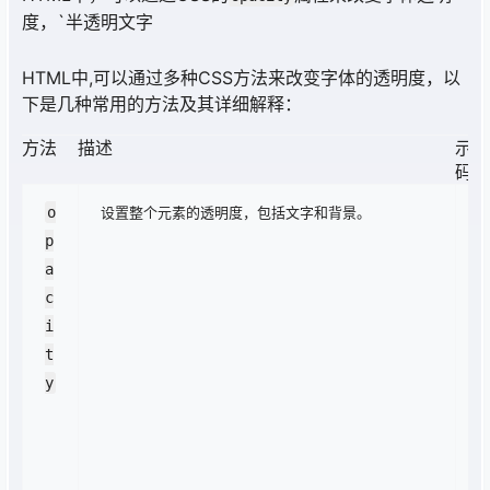
度，`半透明文字
HTML中,可以通过多种CSS方法来改变字体的透明度，以
下是几种常用的方法及其详细解释：
方法
描述
示例
码
o
设置整个元素的透明度，包括文字和背景。
.
p
r
a
n
c
p
i
r
t
n
y
-
t
xt
{ 