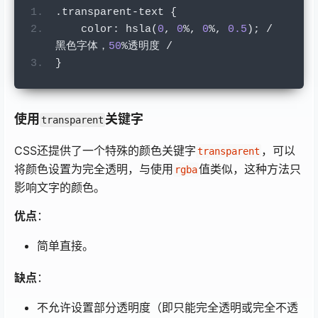
.
transparent
-
text 
{
    color
:
 hsla
(
0
,
0
%,
0
%,
0.5
);
/
黑色字体，
50
%透明度
/
}
使用
关键字
transparent
CSS还提供了一个特殊的颜色关键字
，可以
transparent
将颜色设置为完全透明，与使用
值类似，这种方法只
rgba
影响文字的颜色。
优点
：
简单直接。
缺点
：
不允许设置部分透明度（即只能完全透明或完全不透