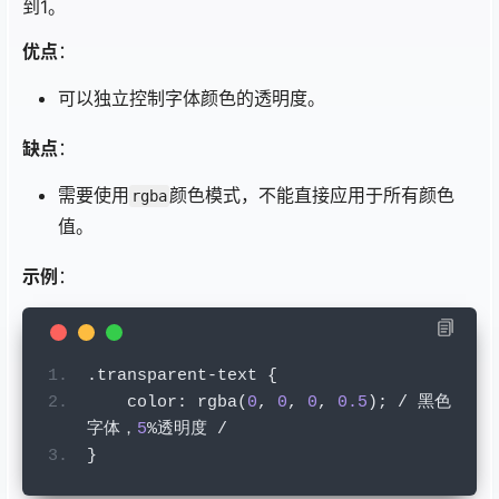
到1。
优点
：
可以独立控制字体颜色的透明度。
缺点
：
需要使用
颜色模式，不能直接应用于所有颜色
rgba
值。
示例
：
.
transparent
-
text 
{
    color
:
 rgba
(
0
,
0
,
0
,
0.5
);
/
黑色
字体，
5
%透明度
/
}