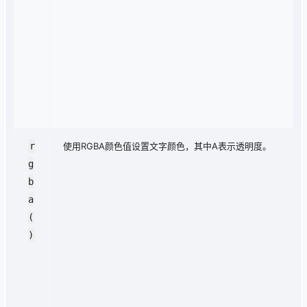
o
a
i
y:
0
5;
}
r
使用RGBA颜色值设置文字颜色，其中A表示透明度。
.
g
r
b
n
a
p
(
r
)
n
-
t
xt
{ 