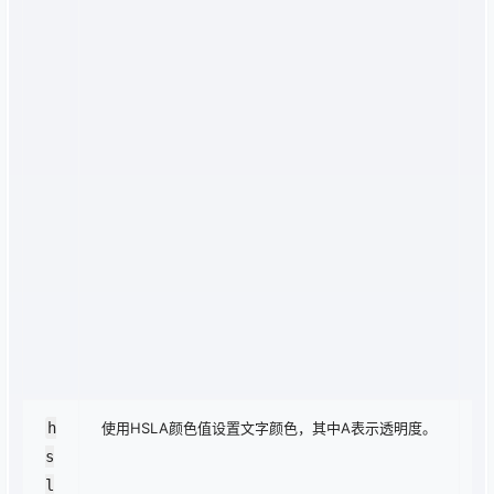
c
l
r:
r
b
(
, 
0,
0,
0
5
; 
}
h
使用HSLA颜色值设置文字颜色，其中A表示透明度。
.
s
r
l
n